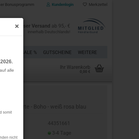
er Bonusprogramm
Kundenlogin
Merkzettel
Kostenloser Versand
ab 95,- €
innerhalb Deutschlands!
ÜCKE
% SALE %
GUTSCHEINE
WEITERE
.2026.
Ihr Warenkorb
uf alle
0,00 €
rstellen
rt vergessen?
asten Borte - Boho - weiß rosa blau
d somit
t.Nr.:
44351661
eferzeit:
3-4 Tage
nden nicht