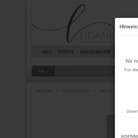
Hinweis
NEU
STOFFE
NÄHZUBEHÖR
BORTEN 
Wir 
Für di
Alle
»
»
Startseite
Borten & Bänder
Quasten Borte - Boho -
Diesen
ACHTUN