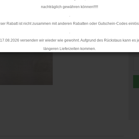
Mi
nachträglich gewähren können!!!!!
.
ser Rabatt ist nicht zusammen mit anderen Rabatten oder Gutschein-Codes einlös
.
17.08.2026 versenden wir wieder wie gewohnt. Aufgrund des Rückstaus kann es j
längeren Lieferzeiten kommen.
Me
Me