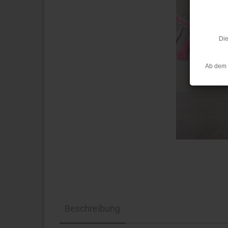
Die
Ab dem 
Beschreibung