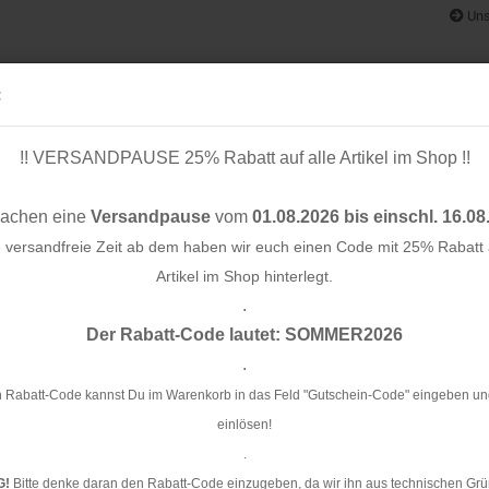
Uns
:
!! VERSANDPAUSE 25% Rabatt auf alle Artikel im Shop !!
& BÄNDER
SCHNITTMUSTER
STOFF-/ NÄHPAKETE
RESTST
machen eine
Versandpause
vom
01.08.2026 bis einschl. 16.08
e versandfreie Zeit ab dem haben wir euch einen Code mit 25% Rabatt a
Artikel im Shop hinterlegt.
.
Konto e
 weiß rosa blau
Der Rabatt-Code lautet: SOMMER2026
Passwo
.
Qu
 Rabatt-Code kannst Du im Warenkorb in das Feld "Gutschein-Code" eingeben un
einlösen!
Ar
.
Li
G!
Bitte denke daran den Rabatt-Code einzugeben, da wir ihn aus technischen Grü