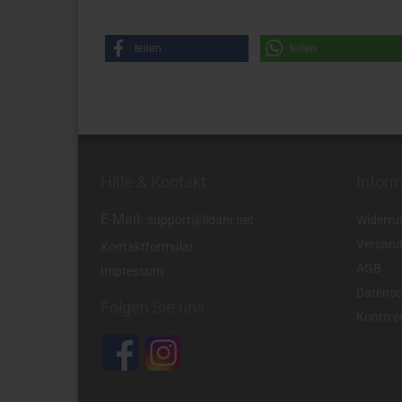
teilen
teilen
Hilfe & Kontakt
Infor
E-Mail:
support@lidani.net
Widerru
Versand
Kontaktformular
AGB
Impressum
Datensc
Folgen Sie uns
Konto er