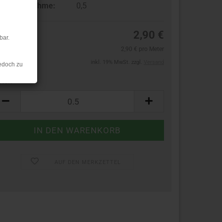
ndestabnahme:
0,5
2,90 €
bar.
2,90 € pro Meter
inkl. 19% MwSt. zzgl.
Versand
edoch zu
ter:
ter
AUF DEN MERKZETTEL