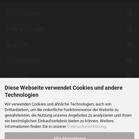
Informationen
Hilfe & Kontakt
Ihr Konto
Kontaktdaten
Zahlung
Diese Webseite verwendet Cookies und andere
Technologien
Wir verwenden Cookies und ähnliche Technologien, auch von
Drittanbietern, um die ordentliche Funktionsweise der Website zu
gewährleisten, die Nutzung unseres Angebotes zu analysieren und Ihnen
ein bestmögliches Einkaufserlebnis bieten zu können. Weitere
Vertrag widerrufen
Informationen finden Sie in unserer
Datenschutzerklärung
.
Alle Akzeptieren