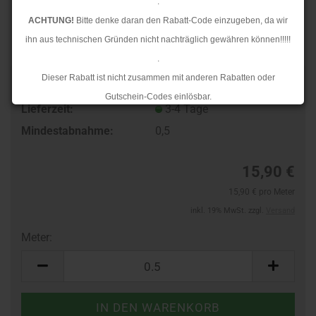
.
ACHTUNG!
Bitte denke daran den Rabatt-Code einzugeben, da wir
ihn aus technischen Gründen nicht nachträglich gewähren können!!!!!
.
Dieser Rabatt ist nicht zusammen mit anderen Rabatten oder
Art.Nr.:
24114022
Gutschein-Codes einlösbar.
Lieferzeit:
3-4 Tage
.
Mindestabnahme:
0,5
Ab dem 17.08.2026 versenden wir wieder wie gewohnt. Aufgrund des
Rückstaus kann es jedoch zu längeren Lieferzeiten kommen.
15,90 €
15,90 € pro Meter
inkl. 19% MwSt. zzgl.
Versand
Meter:
Meter