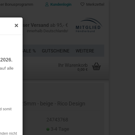
er Bonusprogramm
Kundenlogin
Merkzettel
Kostenloser Versand
ab 95,- €
innerhalb Deutschlands!
ÜCKE
% SALE %
GUTSCHEINE
WEITERE
.2026.
Ihr Warenkorb
uf alle
0,00 €
rstellen
rt vergessen?
rtband - 25mm - beige - Rico Design
d somit
t.Nr.:
24743768
eferzeit:
3-4 Tage
nden nicht