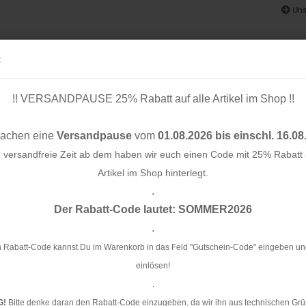
Uns
:
!! VERSANDPAUSE 25% Rabatt auf alle Artikel im Shop !!
& BÄNDER
SCHNITTMUSTER
STOFF-/ NÄHPAKETE
RESTST
machen eine
Versandpause
vom
01.08.2026 bis einschl. 16.08
e versandfreie Zeit ab dem haben wir euch einen Code mit 25% Rabatt a
Artikel im Shop hinterlegt.
.
Konto e
 Rico Design
Der Rabatt-Code lautet: SOMMER2026
Passwo
.
Gu
 Rabatt-Code kannst Du im Warenkorb in das Feld "Gutschein-Code" eingeben un
einlösen!
Ar
.
Li
G!
Bitte denke daran den Rabatt-Code einzugeben, da wir ihn aus technischen Grü