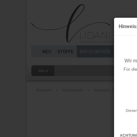
Hinweis
NEU
STOFFE
NÄHZUBEHÖR
BORTEN 
Wir 
Für di
Alle
»
»
Startseite
Nähzubehör
Gurtband - 25mm - beige -
Diesen
ACHTUN