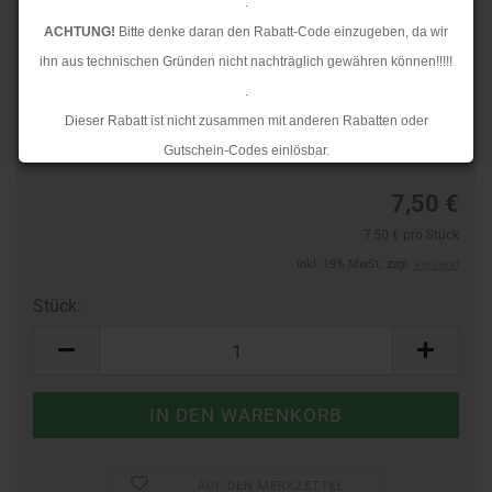
.
ACHTUNG!
Bitte denke daran den Rabatt-Code einzugeben, da wir
ihn aus technischen Gründen nicht nachträglich gewähren können!!!!!
.
Art.Nr.:
24743766
Dieser Rabatt ist nicht zusammen mit anderen Rabatten oder
Lieferzeit:
3-4 Tage
Gutschein-Codes einlösbar.
.
7,50 €
Ab dem 17.08.2026 versenden wir wieder wie gewohnt. Aufgrund des
7,50 € pro Stück
Rückstaus kann es jedoch zu längeren Lieferzeiten kommen.
inkl. 19% MwSt. zzgl.
Versand
Stück:
Stück
AUF DEN MERKZETTEL