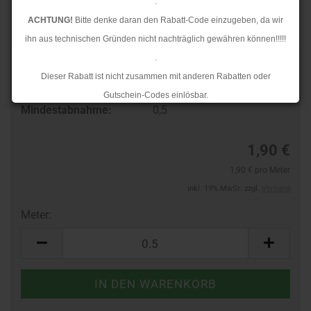
.
ACHTUNG!
Bitte denke daran den Rabatt-Code einzugeben, da wir
ihn aus technischen Gründen nicht nachträglich gewähren können!!!!!
.
Art.Nr.:
44351635
Dieser Rabatt ist nicht zusammen mit anderen Rabatten oder
Lieferzeit:
3-4 Tage
Gutschein-Codes einlösbar.
Mindestabnahme:
0,5
.
Ab dem 17.08.2026 versenden wir wieder wie gewohnt. Aufgrund des
1,90 €
Rückstaus kann es jedoch zu längeren Lieferzeiten kommen.
1,90 € pro Meter
inkl. 19% MwSt. zzgl.
Versand
Meter:
Meter