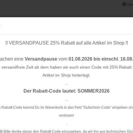
Uns
:
!! VERSANDPAUSE 25% Rabatt auf alle Artikel im Shop !!
& BÄNDER
SCHNITTMUSTER
STOFF-/ NÄHPAKETE
RESTST
machen eine
Versandpause
vom
01.08.2026 bis einschl. 16.08
e versandfreie Zeit ab dem haben wir euch einen Code mit 25% Rabatt a
Artikel im Shop hinterlegt.
.
Konto e
rät - schwarz/natur
Der Rabatt-Code lautet: SOMMER2026
Passwo
.
Po
 Rabatt-Code kannst Du im Warenkorb in das Feld "Gutschein-Code" eingeben un
einlösen!
Ar
.
Li
G!
Bitte denke daran den Rabatt-Code einzugeben, da wir ihn aus technischen Grü