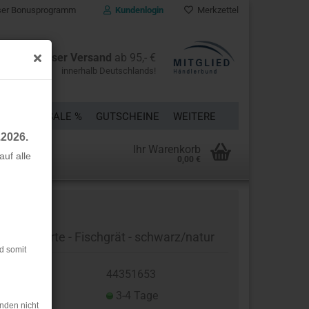
er Bonusprogramm
Kundenlogin
Merkzettel
Kostenloser Versand
ab 95,- €
innerhalb Deutschlands!
ÜCKE
% SALE %
GUTSCHEINE
WEITERE
.2026.
Ihr Warenkorb
uf alle
0,00 €
rstellen
rt vergessen?
mpon Borte - Fischgrät - schwarz/natur
d somit
t.Nr.:
44351653
eferzeit:
3-4 Tage
nden nicht