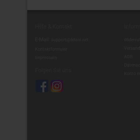
Hilfe & Kontakt
Infor
E-Mail:
support@lidani.net
Widerru
Versand
Kontaktformular
AGB
Impressum
Datensc
Folgen Sie uns
Konto er