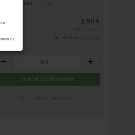
ndestabnahme:
0,5
2,90 €
bar.
2,90 € pro Meter
inkl. 19% MwSt. zzgl.
Versand
edoch zu
ter:
ter
AUF DEN MERKZETTEL