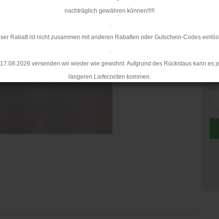
Mi
nachträglich gewähren können!!!!!
.
ser Rabatt ist nicht zusammen mit anderen Rabatten oder Gutschein-Codes einlös
.
17.08.2026 versenden wir wieder wie gewohnt. Aufgrund des Rückstaus kann es j
längeren Lieferzeiten kommen.
Me
Me