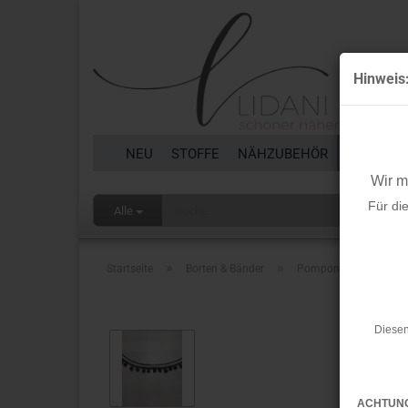
Hinweis
NEU
STOFFE
NÄHZUBEHÖR
BORTEN 
Wir 
Für di
Alle
»
»
Startseite
Borten & Bänder
Pompon Borte - Fischg
Diesen
ACHTUN