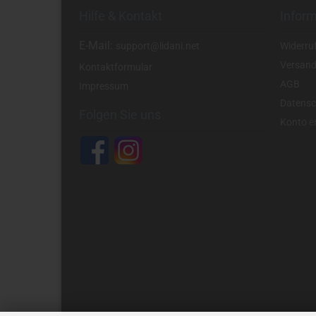
Hilfe & Kontakt
Infor
E-Mail:
support@lidani.net
Widerru
Versand
Kontaktformular
AGB
Impressum
Datensc
Folgen Sie uns
Konto er