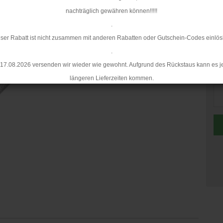
nachträglich gewähren können!!!!!
.
ser Rabatt ist nicht zusammen mit anderen Rabatten oder Gutschein-Codes einlös
.
17.08.2026 versenden wir wieder wie gewohnt. Aufgrund des Rückstaus kann es j
Me
längeren Lieferzeiten kommen.
Me