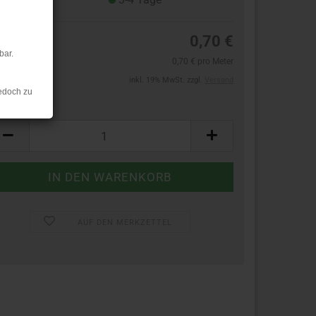
0,70 €
bar.
0,70 € pro Meter
inkl. 19% MwSt. zzgl.
Versand
edoch zu
ter:
ter
AUF DEN MERKZETTEL