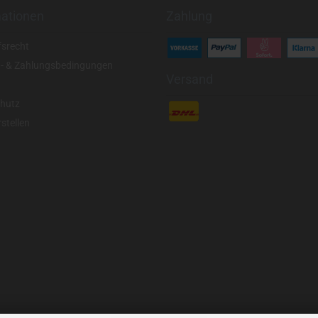
mationen
Zahlung
fsrecht
- & Zahlungsbedingungen
Versand
hutz
stellen