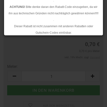
.
ACHTUNG!
Bitte denke daran den Rabatt-Code einzugeben, da wir
ihn aus technischen Gründen nicht nachträglich gewähren können!!!!!
.
Art.Nr.:
40392174
Dieser Rabatt ist nicht zusammen mit anderen Rabatten oder
Lieferzeit:
3-4 Tage
Gutschein-Codes einlösbar.
.
0,70 €
Ab dem 17.08.2026 versenden wir wieder wie gewohnt. Aufgrund des
0,70 € pro Meter
Rückstaus kann es jedoch zu längeren Lieferzeiten kommen.
inkl. 19% MwSt. zzgl.
Versand
Meter:
Meter
AUF DEN MERKZETTEL