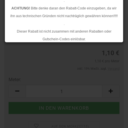
.
ACHTUNG!
Bitte denke daran den Rabatt-Code einzugeben, da wir
ihn aus technischen Gründen nicht nachträglich gewähren können!!!!!
.
Art.Nr.:
44391736
Dieser Rabatt ist nicht zusammen mit anderen Rabatten oder
Lieferzeit:
3-4 Tage
Gutschein-Codes einlösbar.
.
1,10 €
Ab dem 17.08.2026 versenden wir wieder wie gewohnt. Aufgrund des
1,10 € pro Meter
Rückstaus kann es jedoch zu längeren Lieferzeiten kommen.
inkl. 19% MwSt. zzgl.
Versand
Meter:
Meter
AUF DEN MERKZETTEL