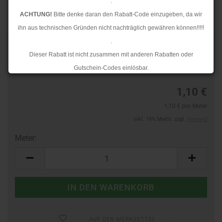
.
ACHTUNG!
Bitte denke daran den Rabatt-Code einzugeben, da wir
ihn aus technischen Gründen nicht nachträglich gewähren können!!!!!
.
Art.Nr.:
44391742
Dieser Rabatt ist nicht zusammen mit anderen Rabatten oder
Lieferzeit:
3-4 Tage
Gutschein-Codes einlösbar.
.
1,10 €
Ab dem 17.08.2026 versenden wir wieder wie gewohnt. Aufgrund des
1,10 € pro Meter
Rückstaus kann es jedoch zu längeren Lieferzeiten kommen.
inkl. 19% MwSt. zzgl.
Versand
Meter:
Meter
AUF DEN MERKZETTEL