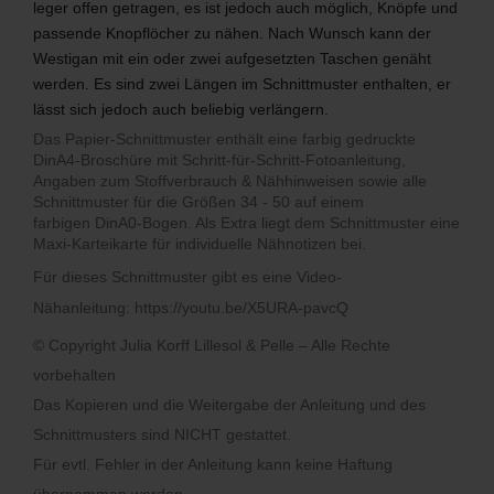
leger offen getragen, es ist jedoch auch möglich, Knöpfe und
passende Knopflöcher zu nähen. Nach Wunsch kann der
Westigan mit ein oder zwei aufgesetzten Taschen genäht
werden. Es sind zwei Längen im Schnittmuster enthalten, er
lässt sich jedoch auch beliebig verlängern.
Das Papier-Schnittmuster enthält eine farbig gedruckte
DinA4-Broschüre mit Schritt-für-Schritt-Fotoanleitung,
Angaben zum Stoffverbrauch & Nähhinweisen sowie alle
Schnittmuster für die Größen 34 - 50 auf einem
farbigen DinA0-Bogen. Als Extra liegt dem Schnittmuster eine
Maxi-Karteikarte für individuelle Nähnotizen bei.
Für dieses Schnittmuster gibt es eine Video-
Nähanleitung:
https://youtu.be/X5URA-pavcQ
© Copyright Julia Korff Lillesol & Pelle – Alle Rechte
vorbehalten
Das Kopieren und die Weitergabe der Anleitung und des
Schnittmusters sind NICHT gestattet.
Für evtl. Fehler in der Anleitung kann keine Haftung