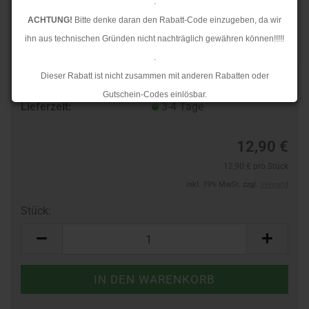
.
ACHTUNG!
Bitte denke daran den Rabatt-Code einzugeben, da wir
ihn aus technischen Gründen nicht nachträglich gewähren können!!!!!
.
Dieser Rabatt ist nicht zusammen mit anderen Rabatten oder
Art.Nr.:
48423136
Gutschein-Codes einlösbar.
Lieferzeit:
3-4 Tage
.
Ab dem 17.08.2026 versenden wir wieder wie gewohnt. Aufgrund des
12,90 €
Rückstaus kann es jedoch zu längeren Lieferzeiten kommen.
12,90 € pro Stück
inkl. 19% MwSt. zzgl.
Versand
Stück:
Stück