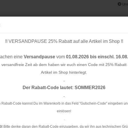
Uns
:
!! VERSANDPAUSE 25% Rabatt auf alle Artikel im Shop !!
& BÄNDER
SCHNITTMUSTER
STOFF-/ NÄHPAKETE
RESTST
machen eine
Versandpause
vom
01.08.2026 bis einschl. 16.08
e versandfreie Zeit ab dem haben wir euch einen Code mit 25% Rabatt a
Artikel im Shop hinterlegt.
.
Konto e
en - Fadenkäfer
Der Rabatt-Code lautet: SOMMER2026
Passwo
.
Pa
Fa
 Rabatt-Code kannst Du im Warenkorb in das Feld "Gutschein-Code" eingeben un
einlösen!
Ar
.
G!
Bitte denke daran den Rabatt-Code einzugeben, da wir ihn aus technischen Grü
Li