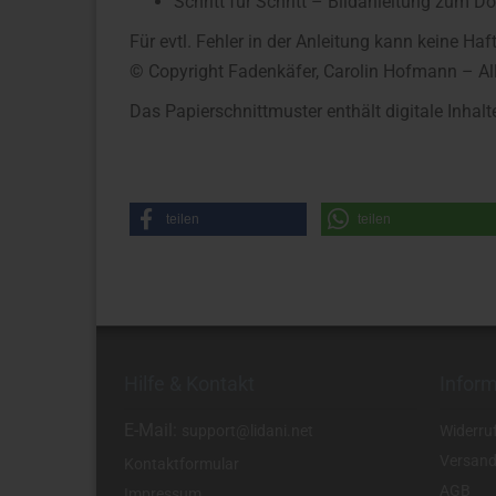
Schritt für Schritt – Bildanleitung zum 
Für evtl. Fehler in der Anleitung kann keine 
© Copyright Fadenkäfer, Carolin Hofmann – Al
Das Papierschnittmuster enthält digitale Inhal
teilen
teilen
Hilfe & Kontakt
Infor
E-Mail:
support@lidani.net
Widerru
Versand
Kontaktformular
AGB
Impressum