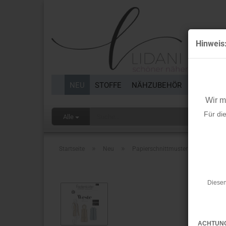
Hinweis
NEU
STOFFE
NÄHZUBEHÖR
BORTEN 
Wir 
Für di
Alle
»
»
Startseite
Neu
Papierschnittmuster - Weste - Dam
Diesen
ACHTUN