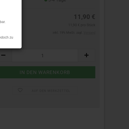
11,90 €
bar.
11,90 € pro Stück
inkl. 19% MwSt. zzgl.
Versand
edoch zu
ück:
ück
AUF DEN MERKZETTEL