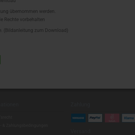
Download
Haftung übernommen werden.
le Rechte vorbehalten
te. (Bildanleitung zum Download)
mationen
Zahlung
fsrecht
- & Zahlungsbedingungen
Versand