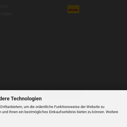
hutz
stellen
Vertrag widerrufen
dere Technologien
rittanbietern, um die ordentliche Funktionsweise der Website zu
e verstehen sich inklusive der gesetzlichen Mehrwertsteuer, soweit nicht anders geke
n und Ihnen ein bestmögliches Einkaufserlebnis bieten zu können. Weitere
© 2023 LIDANI Services GmbH
Cookie Einstellungen