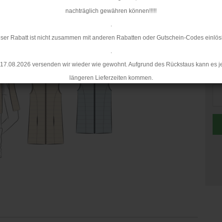
nachträglich gewähren können!!!!!
.
ser Rabatt ist nicht zusammen mit anderen Rabatten oder Gutschein-Codes einlös
.
17.08.2026 versenden wir wieder wie gewohnt. Aufgrund des Rückstaus kann es j
St
längeren Lieferzeiten kommen.
St