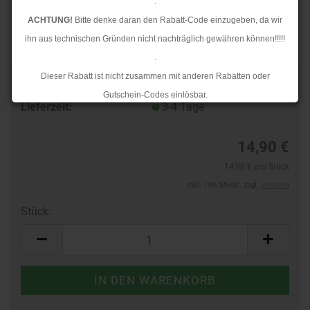
.
ACHTUNG!
Bitte denke daran den Rabatt-Code einzugeben, da wir
ihn aus technischen Gründen nicht nachträglich gewähren können!!!!!
.
Dieser Rabatt ist nicht zusammen mit anderen Rabatten oder
Art.Nr.:
46421609
Gutschein-Codes einlösbar.
Lieferzeit:
3-4 Tage
.
Ab dem 17.08.2026 versenden wir wieder wie gewohnt. Aufgrund des
14,90 €
Rückstaus kann es jedoch zu längeren Lieferzeiten kommen.
14,90 € pro Stück
inkl. 19% MwSt. zzgl.
Versand
Stück:
Stück