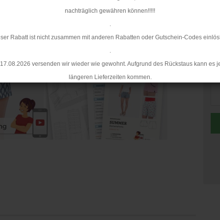
nachträglich gewähren können!!!!!
.
ser Rabatt ist nicht zusammen mit anderen Rabatten oder Gutschein-Codes einlös
.
17.08.2026 versenden wir wieder wie gewohnt. Aufgrund des Rückstaus kann es j
St
längeren Lieferzeiten kommen.
St