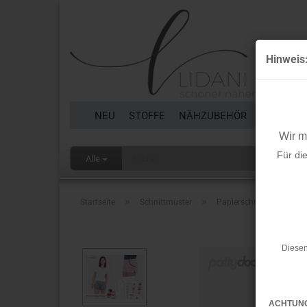
Hinweis
NEU
STOFFE
NÄHZUBEHÖR
BORTEN 
Wir 
Für di
Alle
»
»
Startseite
Schnittmuster
Papierschnittmuster - 
Diesen
ACHTUN