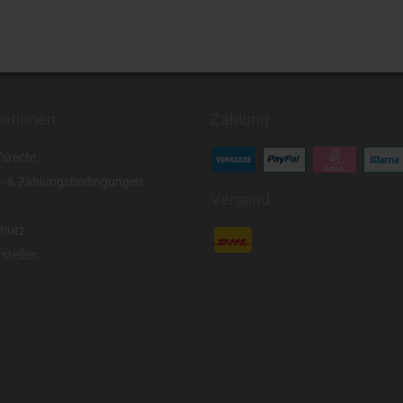
mationen
Zahlung
fsrecht
- & Zahlungsbedingungen
Versand
hutz
stellen