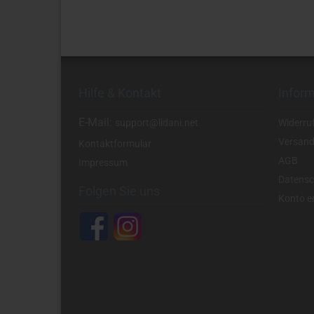
Hilfe & Kontakt
Infor
E-Mail:
support@lidani.net
Widerru
Versand
Kontaktformular
AGB
Impressum
Datensc
Folgen Sie uns
Konto er