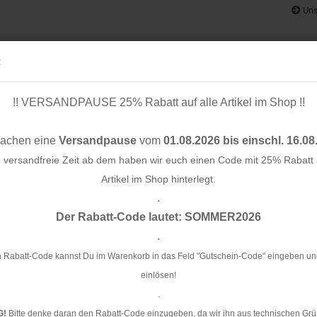
Uns
:
!! VERSANDPAUSE 25% Rabatt auf alle Artikel im Shop !!
& BÄNDER
SCHNITTMUSTER
STOFF-/ NÄHPAKETE
RESTST
machen eine
Versandpause
vom
01.08.2026 bis einschl. 16.08
e versandfreie Zeit ab dem haben wir euch einen Code mit 25% Rabatt a
Artikel im Shop hinterlegt.
.
Konto e
Summer Damenshorts - Damen - Pattydoo
Der Rabatt-Code lautet: SOMMER2026
Passwo
.
Pa
Da
 Rabatt-Code kannst Du im Warenkorb in das Feld "Gutschein-Code" eingeben un
einlösen!
Ar
.
G!
Bitte denke daran den Rabatt-Code einzugeben, da wir ihn aus technischen Grü
Li