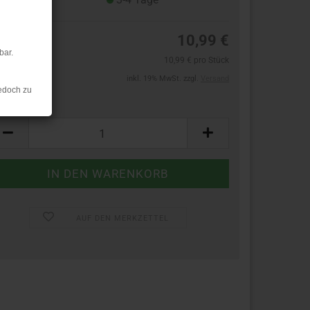
10,99 €
bar.
10,99 € pro Stück
inkl. 19% MwSt. zzgl.
Versand
edoch zu
ück:
ück
AUF DEN MERKZETTEL