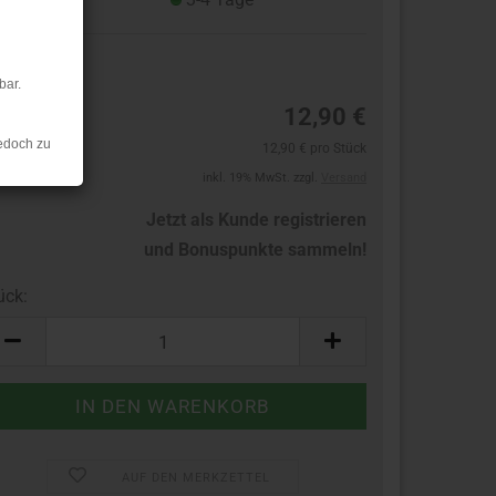
13
bar.
12,90 €
edoch zu
12,90 € pro Stück
inkl. 19% MwSt. zzgl.
Versand
Jetzt als Kunde registrieren
und Bonuspunkte sammeln!
ück:
ück
AUF DEN MERKZETTEL