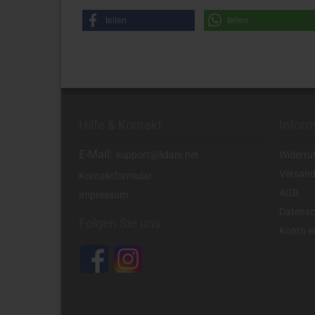
teilen
teilen
Hilfe & Kontakt
Infor
E-Mail:
support@lidani.net
Widerru
Versand
Kontaktformular
AGB
Impressum
Datensc
Folgen Sie uns
Konto er