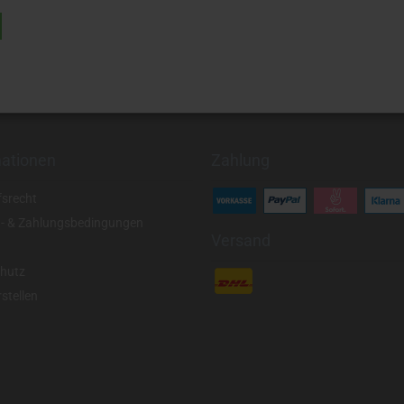
mationen
Zahlung
fsrecht
- & Zahlungsbedingungen
Versand
hutz
stellen