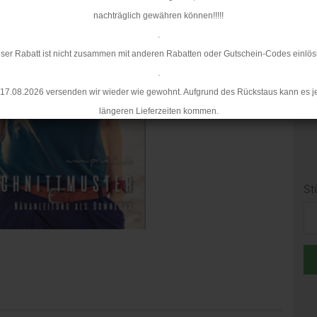
nachträglich gewähren können!!!!!
.
ser Rabatt ist nicht zusammen mit anderen Rabatten oder Gutschein-Codes einlös
.
17.08.2026 versenden wir wieder wie gewohnt. Aufgrund des Rückstaus kann es j
längeren Lieferzeiten kommen.
St
St