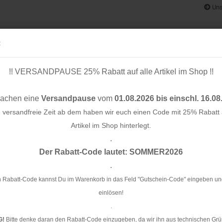
Uns
:
!! VERSANDPAUSE 25% Rabatt auf alle Artikel im Shop !!
& BÄNDER
SCHNITTMUSTER
STOFF-/ NÄHPAKETE
RESTST
machen eine
Versandpause
vom
01.08.2026 bis einschl. 16.08
e versandfreie Zeit ab dem haben wir euch einen Code mit 25% Rabatt a
Artikel im Shop hinterlegt.
.
Konto e
rt Silia - Damen - Prülla
Der Rabatt-Code lautet: SOMMER2026
Passwo
.
Pa
Pr
 Rabatt-Code kannst Du im Warenkorb in das Feld "Gutschein-Code" eingeben un
einlösen!
Ar
.
G!
Bitte denke daran den Rabatt-Code einzugeben, da wir ihn aus technischen Grü
Li