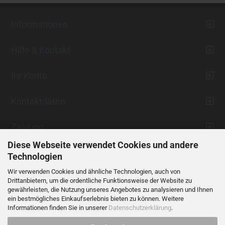
Informationen
Hilfe & Kontakt
Ihr Konto
Kontaktdaten
Zahlung
Diese Webseite verwendet Cookies und andere
Technologien
Wir verwenden Cookies und ähnliche Technologien, auch von
Drittanbietern, um die ordentliche Funktionsweise der Website zu
gewährleisten, die Nutzung unseres Angebotes zu analysieren und Ihnen
ein bestmögliches Einkaufserlebnis bieten zu können. Weitere
Vertrag widerrufen
Informationen finden Sie in unserer
Datenschutzerklärung
.