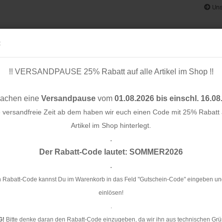
Uns
:
!! VERSANDPAUSE 25% Rabatt auf alle Artikel im Shop !!
& BÄNDER
SCHNITTMUSTER
STOFF-/ NÄHPAKETE
RESTST
machen eine
Versandpause
vom
01.08.2026 bis einschl. 16.08
e versandfreie Zeit ab dem haben wir euch einen Code mit 25% Rabatt a
Artikel im Shop hinterlegt.
.
Konto e
risol Bluse No. 30 - Damen- Lillesol & Pelle
Der Rabatt-Code lautet: SOMMER2026
Passwo
.
Pa
Da
 Rabatt-Code kannst Du im Warenkorb in das Feld "Gutschein-Code" eingeben un
einlösen!
Ar
.
G!
Bitte denke daran den Rabatt-Code einzugeben, da wir ihn aus technischen Grü
Li