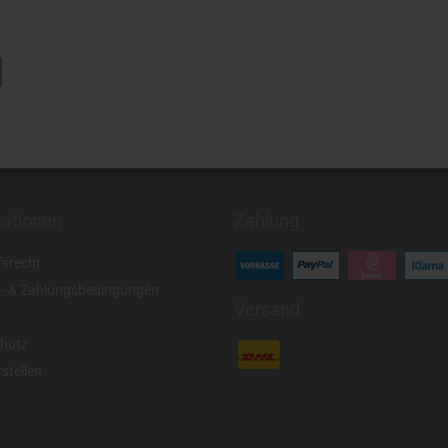
mationen
Zahlung
fsrecht
- & Zahlungsbedingungen
Versand
hutz
stellen