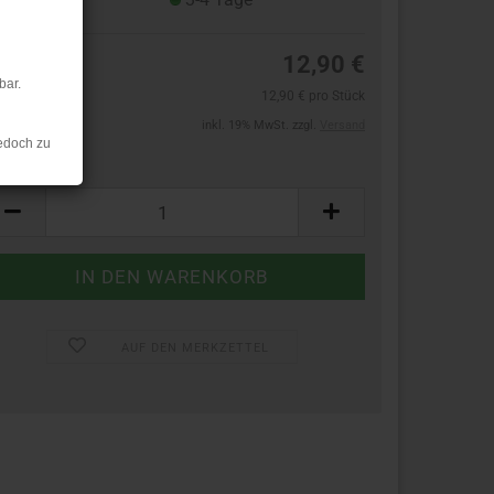
12,90 €
bar.
12,90 € pro Stück
inkl. 19% MwSt. zzgl.
Versand
edoch zu
ück:
ück
AUF DEN MERKZETTEL