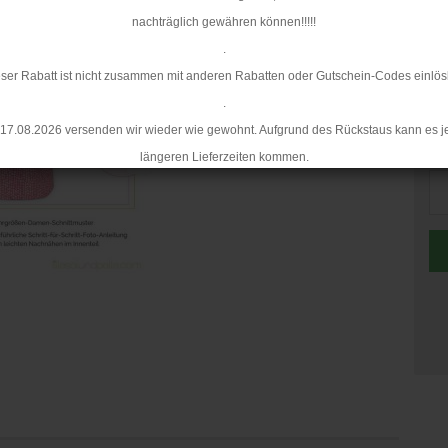
nachträglich gewähren können!!!!!
.
ser Rabatt ist nicht zusammen mit anderen Rabatten oder Gutschein-Codes einlös
.
17.08.2026 versenden wir wieder wie gewohnt. Aufgrund des Rückstaus kann es j
St
längeren Lieferzeiten kommen.
St