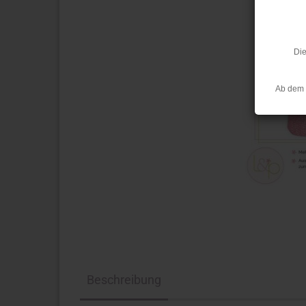
Die
Ab dem 
Beschreibung