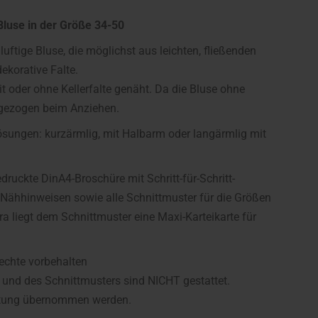
Bluse in der Größe 34-50
luftige Bluse, die möglichst aus leichten, fließenden
dekorative Falte.
 oder ohne Kellerfalte genäht. Da die Bluse ohne
 gezogen beim Anziehen.
lösungen: kurzärmlig, mit Halbarm oder langärmlig mit
druckte DinA4-Broschüre mit Schritt-für-Schritt-
Nähhinweisen sowie alle Schnittmuster für die Größen
a liegt dem Schnittmuster eine Maxi-Karteikarte für
Rechte vorbehalten
 und des Schnittmusters sind NICHT gestattet.
Haftung übernommen werden.