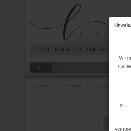
Hinweis
NEU
STOFFE
NÄHZUBEHÖR
BORTEN 
Wir 
Für di
Alle
»
»
Startseite
Schnittmuster
Papierschnittmuster - Ma
Diesen
ACHTUN