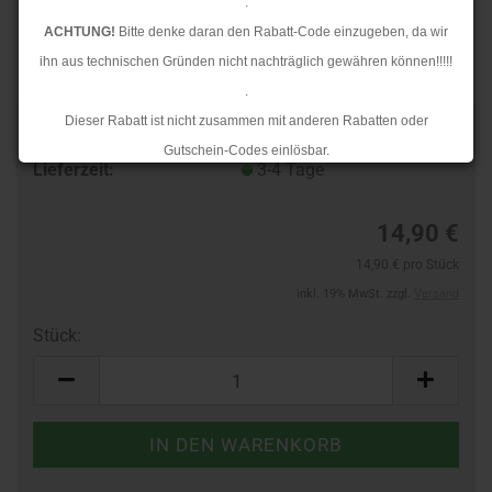
.
ACHTUNG!
Bitte denke daran den Rabatt-Code einzugeben, da wir
ihn aus technischen Gründen nicht nachträglich gewähren können!!!!!
.
Dieser Rabatt ist nicht zusammen mit anderen Rabatten oder
Art.Nr.:
46421573
Gutschein-Codes einlösbar.
Lieferzeit:
3-4 Tage
.
Ab dem 17.08.2026 versenden wir wieder wie gewohnt. Aufgrund des
14,90 €
Rückstaus kann es jedoch zu längeren Lieferzeiten kommen.
14,90 € pro Stück
inkl. 19% MwSt. zzgl.
Versand
Stück:
Stück