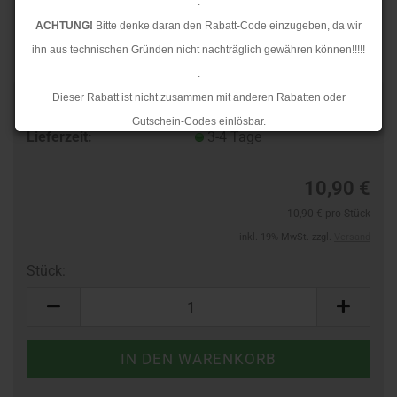
.
ACHTUNG!
Bitte denke daran den Rabatt-Code einzugeben, da wir
ihn aus technischen Gründen nicht nachträglich gewähren können!!!!!
.
Dieser Rabatt ist nicht zusammen mit anderen Rabatten oder
Art.Nr.:
48421810
Gutschein-Codes einlösbar.
Lieferzeit:
3-4 Tage
.
Ab dem 17.08.2026 versenden wir wieder wie gewohnt. Aufgrund des
10,90 €
Rückstaus kann es jedoch zu längeren Lieferzeiten kommen.
10,90 € pro Stück
inkl. 19% MwSt. zzgl.
Versand
Stück:
Stück