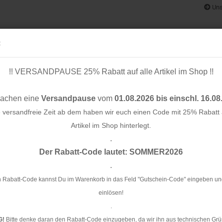
Uns
:
!! VERSANDPAUSE 25% Rabatt auf alle Artikel im Shop !!
& BÄNDER
SCHNITTMUSTER
STOFF-/ NÄHPAKETE
RESTST
machen eine
Versandpause
vom
01.08.2026 bis einschl. 16.08
e versandfreie Zeit ab dem haben wir euch einen Code mit 25% Rabatt a
Artikel im Shop hinterlegt.
.
Konto e
eid Amelie - Kinder - Fadenkäfer
Der Rabatt-Code lautet: SOMMER2026
Passwo
.
Pa
Fa
 Rabatt-Code kannst Du im Warenkorb in das Feld "Gutschein-Code" eingeben un
einlösen!
Ar
.
G!
Bitte denke daran den Rabatt-Code einzugeben, da wir ihn aus technischen Grü
Li