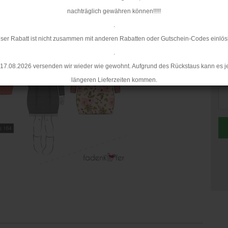
nachträglich gewähren können!!!!!
.
ser Rabatt ist nicht zusammen mit anderen Rabatten oder Gutschein-Codes einlös
.
17.08.2026 versenden wir wieder wie gewohnt. Aufgrund des Rückstaus kann es j
St
längeren Lieferzeiten kommen.
St