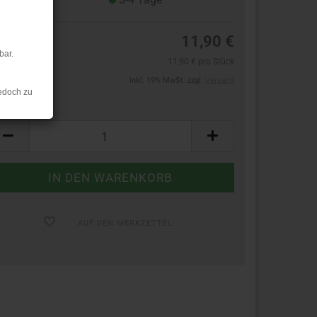
11,90 €
bar.
11,90 € pro Stück
inkl. 19% MwSt. zzgl.
Versand
edoch zu
ück:
ück
AUF DEN MERKZETTEL