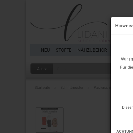
Hinweis
NEU
STOFFE
NÄHZUBEHÖR
BORTEN 
Wir 
Für di
Alle
»
»
Startseite
Schnittmuster
Papierschnittmuster - Kl
Diesen
ACHTUN