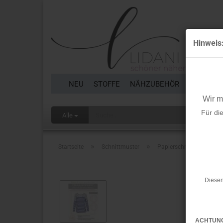
Hinweis
NEU
STOFFE
NÄHZUBEHÖR
BORTEN 
Wir 
Für di
Alle
»
»
Startseite
Schnittmuster
Papierschnittmuster - Frü
Diesen
ACHTUN