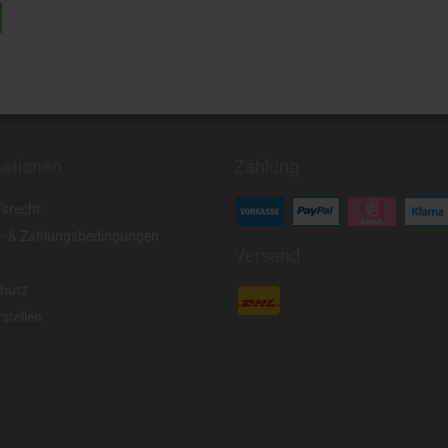
mationen
Zahlung
fsrecht
- & Zahlungsbedingungen
Versand
hutz
stellen