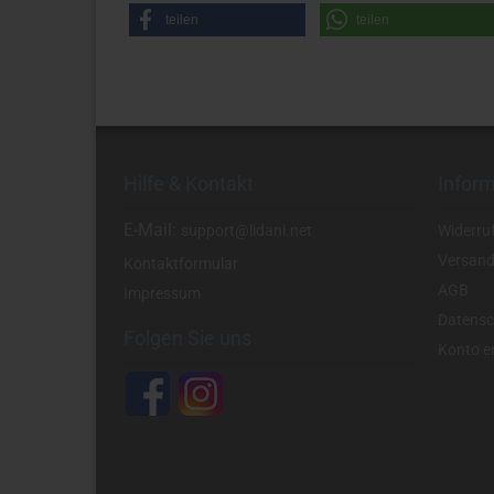
teilen
teilen
Hilfe & Kontakt
Infor
E-Mail:
support@lidani.net
Widerru
Versand
Kontaktformular
AGB
Impressum
Datensc
Folgen Sie uns
Konto er