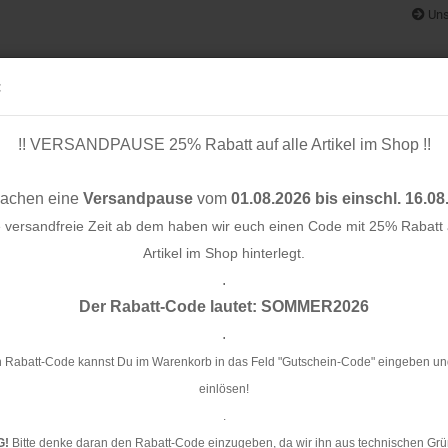
Uns
:
!! VERSANDPAUSE 25% Rabatt auf alle Artikel im Shop !!
& BÄNDER
SCHNITTMUSTER
STOFF-/ NÄHPAKETE
RESTST
machen eine
Versandpause
vom
01.08.2026 bis einschl. 16.08
e versandfreie Zeit ab dem haben wir euch einen Code mit 25% Rabatt a
Artikel im Shop hinterlegt.
.
Konto e
hlingsshirt Basics No. 53 - Kinder- Lillesol & Pelle
Der Rabatt-Code lautet: SOMMER2026
Passwo
.
Pa
No
 Rabatt-Code kannst Du im Warenkorb in das Feld "Gutschein-Code" eingeben un
einlösen!
Ar
.
G!
Bitte denke daran den Rabatt-Code einzugeben, da wir ihn aus technischen Grü
Li