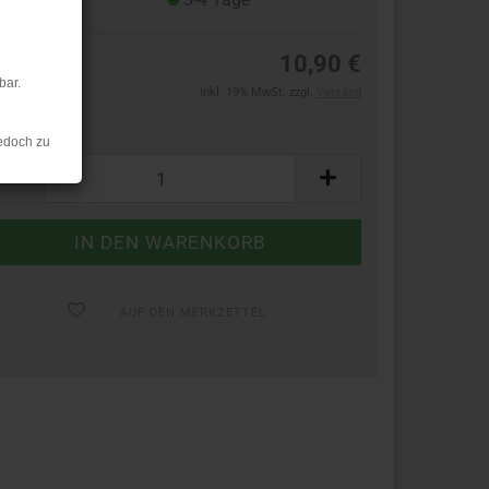
10,90 €
bar.
inkl. 19% MwSt. zzgl.
Versand
ück:
edoch zu
ück
AUF DEN MERKZETTEL