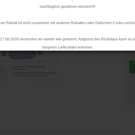
nachträglich gewähren können!!!!!
.
ser Rabatt ist nicht zusammen mit anderen Rabatten oder Gutschein-Codes einlös
.
St
17.08.2026 versenden wir wieder wie gewohnt. Aufgrund des Rückstaus kann es j
längeren Lieferzeiten kommen.
St