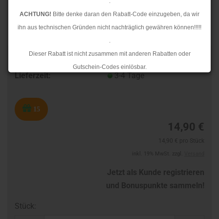
.
ACHTUNG!
Bitte denke daran den Rabatt-Code einzugeben, da wir
ihn aus technischen Gründen nicht nachträglich gewähren können!!!!!
.
Dieser Rabatt ist nicht zusammen mit anderen Rabatten oder
TOP
Art.Nr.:
46424554
Gutschein-Codes einlösbar.
Lieferzeit:
3-4 Tage
.
Ab dem 17.08.2026 versenden wir wieder wie gewohnt. Aufgrund des
Rückstaus kann es jedoch zu längeren Lieferzeiten kommen.
15
14,90 €
14,90 € pro Stück
inkl. 19% MwSt. zzgl.
Versand
Jetzt als Kunde registrieren
und Bonuspunkte sammeln!
Stück: