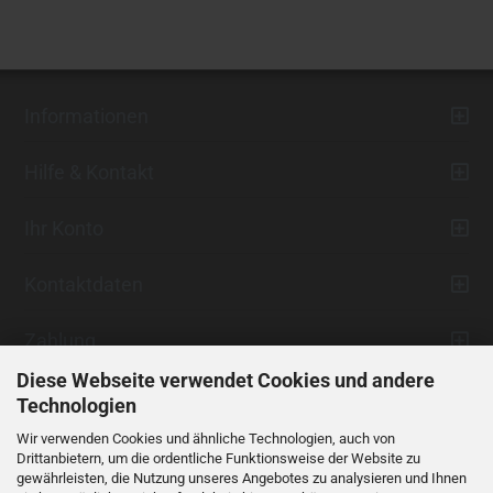
Informationen
Hilfe & Kontakt
Ihr Konto
Kontaktdaten
Zahlung
Diese Webseite verwendet Cookies und andere
Technologien
Wir verwenden Cookies und ähnliche Technologien, auch von
Drittanbietern, um die ordentliche Funktionsweise der Website zu
gewährleisten, die Nutzung unseres Angebotes zu analysieren und Ihnen