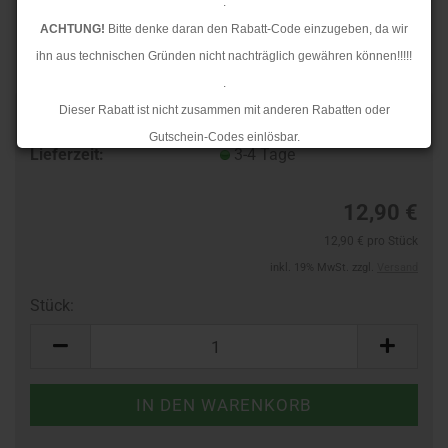
.
ACHTUNG!
Bitte denke daran den Rabatt-Code einzugeben, da wir
ihn aus technischen Gründen nicht nachträglich gewähren können!!!!!
.
Dieser Rabatt ist nicht zusammen mit anderen Rabatten oder
TOP
Art.Nr.:
724212205
Gutschein-Codes einlösbar.
Lieferzeit:
3-4 Tage
.
Ab dem 17.08.2026 versenden wir wieder wie gewohnt. Aufgrund des
12,90 €
Rückstaus kann es jedoch zu längeren Lieferzeiten kommen.
12,90 € pro Stück
inkl. 19% MwSt. zzgl.
Versand
Stück:
Stück