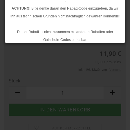
.
ACHTUNG!
Bitte denke daran den Rabatt-Code einzugeben, da wir
ihn aus technischen Gründen nicht nachträglich gewähren können!!!!!
.
TOP
Art.Nr.:
744217218
Dieser Rabatt ist nicht zusammen mit anderen Rabatten oder
Lieferzeit:
3-4 Tage
Gutschein-Codes einlösbar.
.
11,90 €
Ab dem 17.08.2026 versenden wir wieder wie gewohnt. Aufgrund des
11,90 € pro Stück
Rückstaus kann es jedoch zu längeren Lieferzeiten kommen.
inkl. 19% MwSt. zzgl.
Versand
Stück:
Stück
AUF DEN MERKZETTEL