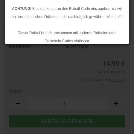
.
ACHTUNG!
Bitte denke daran den Rabatt-Code einzugeben, da wir
ihn aus technischen Gründen nicht nachträglich gewähren können!!!!!
.
Dieser Rabatt ist nicht zusammen mit anderen Rabatten oder
Art.Nr.:
46421589
Gutschein-Codes einlösbar.
Lieferzeit:
3-4 Tage
.
Ab dem 17.08.2026 versenden wir wieder wie gewohnt. Aufgrund des
14,90 €
Rückstaus kann es jedoch zu längeren Lieferzeiten kommen.
14,90 € pro Stück
inkl. 19% MwSt. zzgl.
Versand
Stück:
Stück