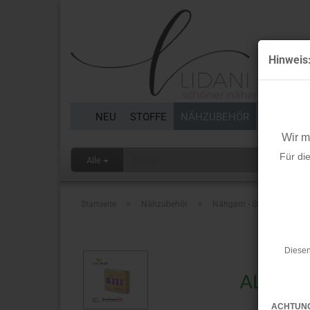
Hinweis
NEU
STOFFE
NÄHZUBEHÖR
BORTEN 
Wir 
Für di
Alle
»
»
Startseite
Nähzubehör
Nähgarn - Stitch me - 5er 
Diesen
ACHTUN