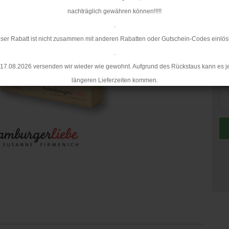
nachträglich gewähren können!!!!!
.
ser Rabatt ist nicht zusammen mit anderen Rabatten oder Gutschein-Codes einlös
.
17.08.2026 versenden wir wieder wie gewohnt. Aufgrund des Rückstaus kann es j
St
längeren Lieferzeiten kommen.
St