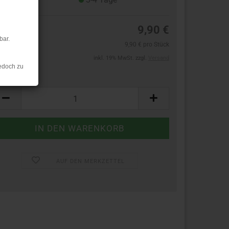
9,90 €
bar.
9,90 € pro Stück
inkl. 19% MwSt. zzgl.
Versand
edoch zu
ück:
ück
AUF DEN MERKZETTEL