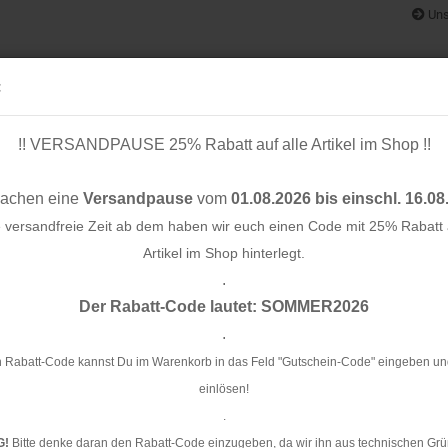
Uns
:
!! VERSANDPAUSE 25% Rabatt auf alle Artikel im Shop !!
& BÄNDER
SCHNITTMUSTER
STOFF-/ NÄHPAKETE
RESTST
machen eine
Versandpause
vom
01.08.2026 bis einschl. 16.08
e versandfreie Zeit ab dem haben wir euch einen Code mit 25% Rabatt a
Artikel im Shop hinterlegt.
.
Konto e
Pack - glicine A82 - Hamburger Liebe - Albstoffe
Der Rabatt-Code lautet: SOMMER2026
Passwo
.
Nä
Ha
 Rabatt-Code kannst Du im Warenkorb in das Feld "Gutschein-Code" eingeben un
einlösen!
Ar
.
G!
Bitte denke daran den Rabatt-Code einzugeben, da wir ihn aus technischen Grü
Li