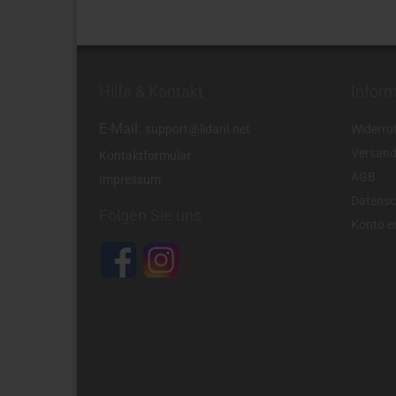
Hilfe & Kontakt
Infor
E-Mail:
support@lidani.net
Widerru
Versand
Kontaktformular
AGB
Impressum
Datensc
Folgen Sie uns
Konto er