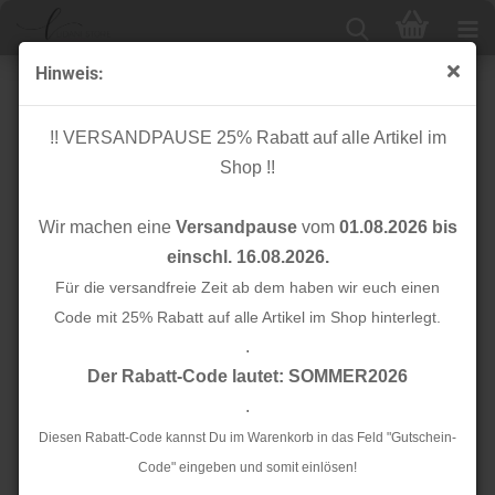
Hinweis:
Nähgarn Box Nr. 1- Stitch me - 18 Garne - Mix -
Hamburger Liebe - Albstoffe
!! VERSANDPAUSE 25% Rabatt auf alle Artikel im
Shop !!
Wir machen eine
Versandpause
vom
01.08.2026 bis
einschl. 16.08.2026.
Für die versandfreie Zeit ab dem haben wir euch einen
Code mit 25% Rabatt auf alle Artikel im Shop hinterlegt.
.
Der Rabatt-Code lautet: SOMMER2026
.
Diesen Rabatt-Code kannst Du im Warenkorb in das Feld "Gutschein-
Code" eingeben und somit einlösen!