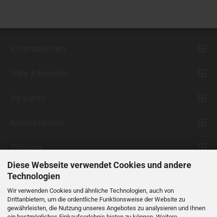
Informationen
Hilfe & Kontakt
Ihr Konto
Kontaktdaten
Zahlung
Diese Webseite verwendet Cookies und andere
Technologien
Wir verwenden Cookies und ähnliche Technologien, auch von
Drittanbietern, um die ordentliche Funktionsweise der Website zu
gewährleisten, die Nutzung unseres Angebotes zu analysieren und Ihnen
ein bestmögliches Einkaufserlebnis bieten zu können. Weitere