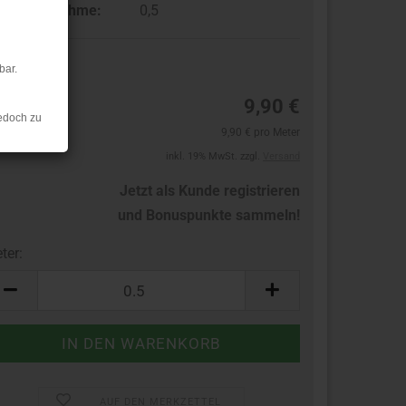
ndestabnahme:
0,5
bar.
10
9,90 €
edoch zu
9,90 € pro Meter
inkl. 19% MwSt. zzgl.
Versand
Jetzt als Kunde registrieren
und Bonuspunkte sammeln!
ter:
ter
AUF DEN MERKZETTEL