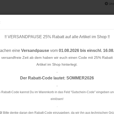
Uns
:
!! VERSANDPAUSE 25% Rabatt auf alle Artikel im Shop !!
& BÄNDER
SCHNITTMUSTER
STOFF-/ NÄHPAKETE
RESTST
machen eine
Versandpause
vom
01.08.2026 bis einschl. 16.08
e versandfreie Zeit ab dem haben wir euch einen Code mit 25% Rabatt a
Artikel im Shop hinterlegt.
.
Konto e
Der Rabatt-Code lautet: SOMMER2026
Passwo
.
Mu
 Rabatt-Code kannst Du im Warenkorb in das Feld "Gutschein-Code" eingeben un
einlösen!
Ar
.
Li
G!
Bitte denke daran den Rabatt-Code einzugeben, da wir ihn aus technischen Grü