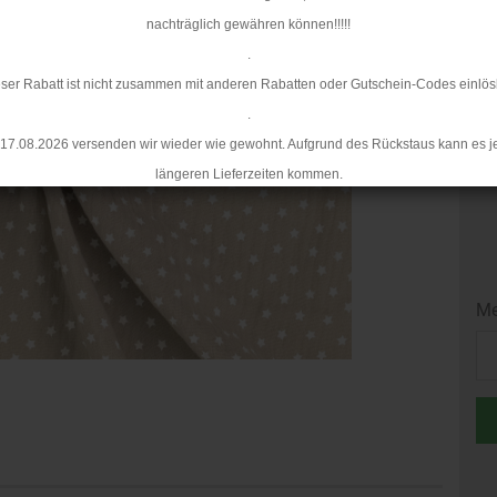
Mi
nachträglich gewähren können!!!!!
.
ser Rabatt ist nicht zusammen mit anderen Rabatten oder Gutschein-Codes einlös
.
17.08.2026 versenden wir wieder wie gewohnt. Aufgrund des Rückstaus kann es j
längeren Lieferzeiten kommen.
Me
Me