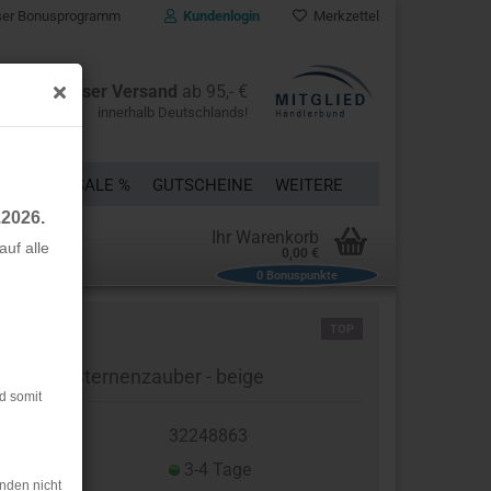
er Bonusprogramm
Kundenlogin
Merkzettel
Kostenloser Versand
ab 95,- €
innerhalb Deutschlands!
ÜCKE
% SALE %
GUTSCHEINE
WEITERE
.2026.
Ihr Warenkorb
uf alle
0,00 €
0
Bonuspunkte
rstellen
TOP
rt vergessen?
sselin - Sternenzauber - beige
d somit
t.Nr.:
32248863
eferzeit:
3-4 Tage
nden nicht