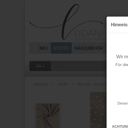
Hinweis
NEU
STOFFE
NÄHZUBEHÖR
BORTEN 
Wir 
Für di
Alle
»
»
Startseite
Stoffe
Musselin - Sternenzauber - beige
Diesen
ACHTUN