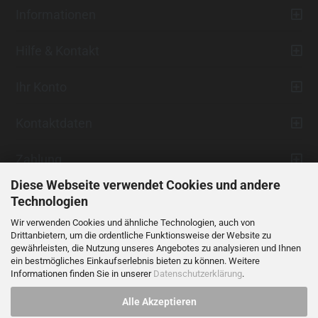
Informationen
Hilfe & Kontakt
Ihr Konto
Kontaktdaten
Zahlung
Diese Webseite verwendet Cookies und andere
Technologien
Wir verwenden Cookies und ähnliche Technologien, auch von
Drittanbietern, um die ordentliche Funktionsweise der Website zu
gewährleisten, die Nutzung unseres Angebotes zu analysieren und Ihnen
ein bestmögliches Einkaufserlebnis bieten zu können. Weitere
Vertrag widerrufen
Informationen finden Sie in unserer
Datenschutzerklärung
.
Alle Akzeptieren
Alle Preise verstehen sich inklusive der gesetzlichen Mehrwertsteuer,