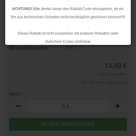
.
ACHTUNG!
Bitte denke daran den Rabatt-Code einzugeben, da wir
ihn aus technischen Gründen nicht nachträglich gewähren können!!!!!
.
Art.Nr.:
26247813
Dieser Rabatt ist nicht zusammen mit anderen Rabatten oder
Lieferzeit:
3-4 Tage
Gutschein-Codes einlösbar.
Mindestabnahme:
0,5
.
Ab dem 17.08.2026 versenden wir wieder wie gewohnt. Aufgrund des
13,50 €
Rückstaus kann es jedoch zu längeren Lieferzeiten kommen.
13,50 € pro Meter
inkl. 19% MwSt. zzgl.
Versand
Meter:
Meter