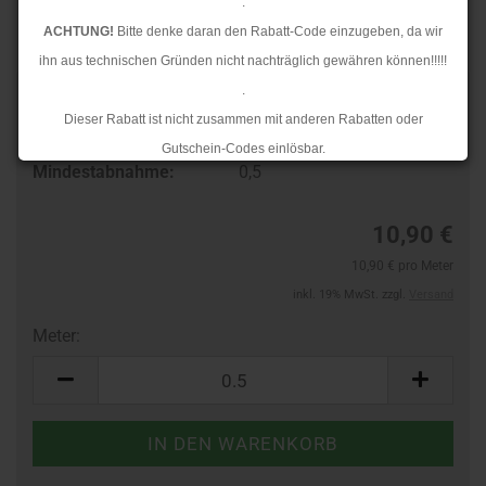
.
ACHTUNG!
Bitte denke daran den Rabatt-Code einzugeben, da wir
ihn aus technischen Gründen nicht nachträglich gewähren können!!!!!
.
Art.Nr.:
38249585
Dieser Rabatt ist nicht zusammen mit anderen Rabatten oder
Lieferzeit:
3-4 Tage
Gutschein-Codes einlösbar.
Mindestabnahme:
0,5
.
Ab dem 17.08.2026 versenden wir wieder wie gewohnt. Aufgrund des
10,90 €
Rückstaus kann es jedoch zu längeren Lieferzeiten kommen.
10,90 € pro Meter
inkl. 19% MwSt. zzgl.
Versand
Meter:
Meter