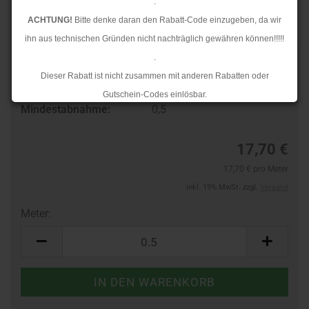
.
ACHTUNG!
Bitte denke daran den Rabatt-Code einzugeben, da wir
ihn aus technischen Gründen nicht nachträglich gewähren können!!!!!
.
Art.Nr.:
28232201
Dieser Rabatt ist nicht zusammen mit anderen Rabatten oder
Lieferzeit:
3-4 Tage
Gutschein-Codes einlösbar.
Mindestabnahme:
0,5
.
Ab dem 17.08.2026 versenden wir wieder wie gewohnt. Aufgrund des
17,70 €
Rückstaus kann es jedoch zu längeren Lieferzeiten kommen.
17,70 € pro Meter
inkl. 19% MwSt. zzgl.
Versand
Meter:
Meter