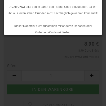
.
ACHTUNG!
Bitte denke daran den Rabatt-Code einzugeben, da wir
ihn aus technischen Gründen nicht nachträglich gewähren können!!!!!
.
TOP
Art.Nr.:
625910023
Dieser Rabatt ist nicht zusammen mit anderen Rabatten oder
Lieferzeit:
3-4 Tage
Gutschein-Codes einlösbar.
.
8,90 €
Ab dem 17.08.2026 versenden wir wieder wie gewohnt. Aufgrund des
8,90 € pro Stück
Rückstaus kann es jedoch zu längeren Lieferzeiten kommen.
inkl. 19% MwSt. zzgl.
Versand
Stück:
Stück
AUF DEN MERKZETTEL