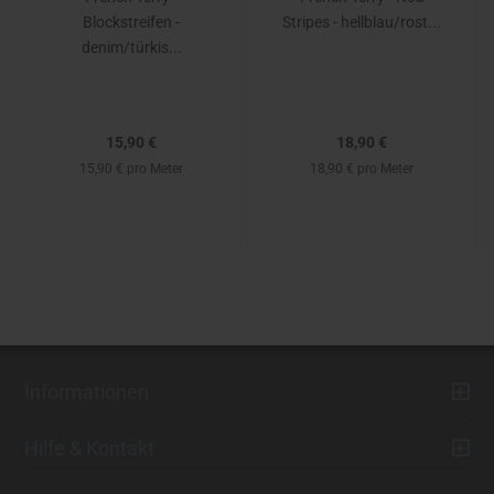
Blockstreifen -
Stripes - hellblau/rost...
denim/türkis...
15,90 €
18,90 €
15,90 € pro Meter
18,90 € pro Meter
Informationen
Hilfe & Kontakt