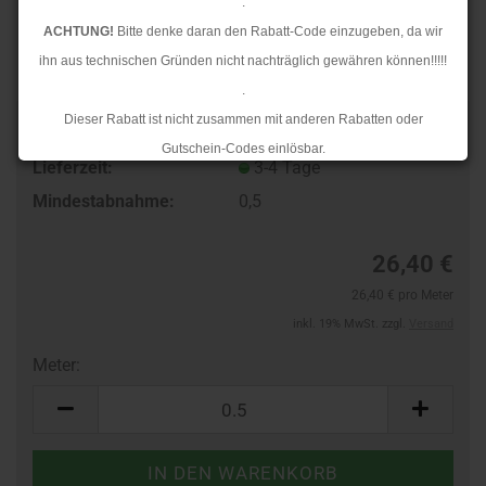
.
ACHTUNG!
Bitte denke daran den Rabatt-Code einzugeben, da wir
ihn aus technischen Gründen nicht nachträglich gewähren können!!!!!
.
Dieser Rabatt ist nicht zusammen mit anderen Rabatten oder
Art.Nr.:
60306416
Gutschein-Codes einlösbar.
Lieferzeit:
3-4 Tage
.
Mindestabnahme:
0,5
Ab dem 17.08.2026 versenden wir wieder wie gewohnt. Aufgrund des
Rückstaus kann es jedoch zu längeren Lieferzeiten kommen.
26,40 €
26,40 € pro Meter
inkl. 19% MwSt. zzgl.
Versand
Meter:
Meter