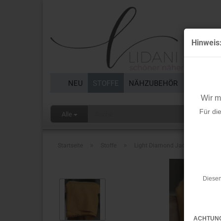
Hinweis
NEU
STOFFE
NÄHZUBEHÖR
BORTEN 
Wir 
Für di
Alle
»
»
Startseite
Stoffe
Light Diamond Jacquard mit TE
Diesen
ACHTUN