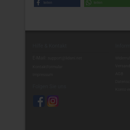
teilen
teilen
Hilfe & Kontakt
Infor
E-Mail:
support@lidani.net
Widerru
Versand
Kontaktformular
AGB
Impressum
Datensc
Folgen Sie uns
Konto er