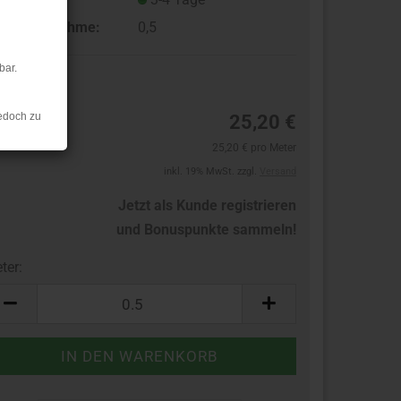
ndestabnahme:
0,5
bar.
26
edoch zu
25,20 €
25,20 € pro Meter
inkl. 19% MwSt. zzgl.
Versand
Jetzt als Kunde registrieren
und Bonuspunkte sammeln!
ter:
ter