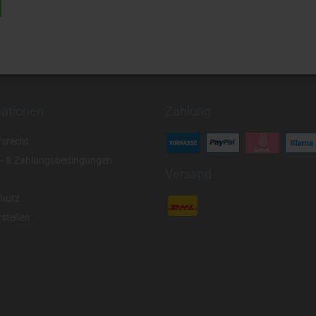
mationen
Zahlung
fsrecht
- & Zahlungsbedingungen
Versand
hutz
stellen