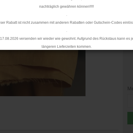
nachträglich gewähren können!!!!!
Mi
.
ser Rabatt ist nicht zusammen mit anderen Rabatten oder Gutschein-Codes einlös
.
17.08.2026 versenden wir wieder wie gewohnt. Aufgrund des Rückstaus kann es j
längeren Lieferzeiten kommen.
Me
Me