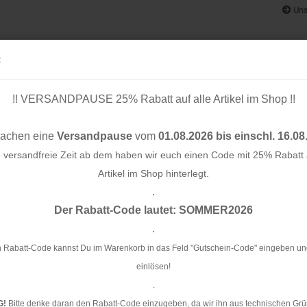
Uns
:
!! VERSANDPAUSE 25% Rabatt auf alle Artikel im Shop !!
& BÄNDER
SCHNITTMUSTER
STOFF-/ NÄHPAKETE
RESTST
machen eine
Versandpause
vom
01.08.2026 bis einschl. 16.08
e versandfreie Zeit ab dem haben wir euch einen Code mit 25% Rabatt a
Artikel im Shop hinterlegt.
.
Konto e
NCEL™ - amber - MeetMilk
Der Rabatt-Code lautet: SOMMER2026
Passwo
.
Li
am
 Rabatt-Code kannst Du im Warenkorb in das Feld "Gutschein-Code" eingeben un
einlösen!
Ar
.
G!
Bitte denke daran den Rabatt-Code einzugeben, da wir ihn aus technischen Grü
Li