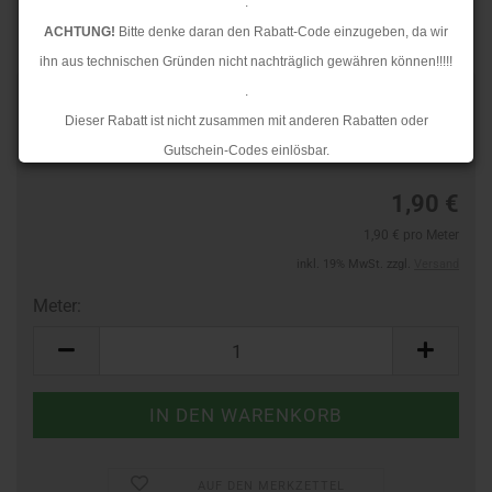
.
ACHTUNG!
Bitte denke daran den Rabatt-Code einzugeben, da wir
ihn aus technischen Gründen nicht nachträglich gewähren können!!!!!
.
TOP
Art.Nr.:
263810398
Dieser Rabatt ist nicht zusammen mit anderen Rabatten oder
Lieferzeit:
3-4 Tage
Gutschein-Codes einlösbar.
.
1,90 €
Ab dem 17.08.2026 versenden wir wieder wie gewohnt. Aufgrund des
1,90 € pro Meter
Rückstaus kann es jedoch zu längeren Lieferzeiten kommen.
inkl. 19% MwSt. zzgl.
Versand
Meter:
Meter
AUF DEN MERKZETTEL