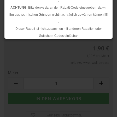
.
ACHTUNG!
Bitte denke daran den Rabatt-Code einzugeben, da wir
ihn aus technischen Gründen nicht nachträglich gewähren können!!!!!
.
TOP
Art.Nr.:
263810400
Dieser Rabatt ist nicht zusammen mit anderen Rabatten oder
Lieferzeit:
3-4 Tage
Gutschein-Codes einlösbar.
.
1,90 €
Ab dem 17.08.2026 versenden wir wieder wie gewohnt. Aufgrund des
1,90 € pro Meter
Rückstaus kann es jedoch zu längeren Lieferzeiten kommen.
inkl. 19% MwSt. zzgl.
Versand
Meter:
Meter
AUF DEN MERKZETTEL