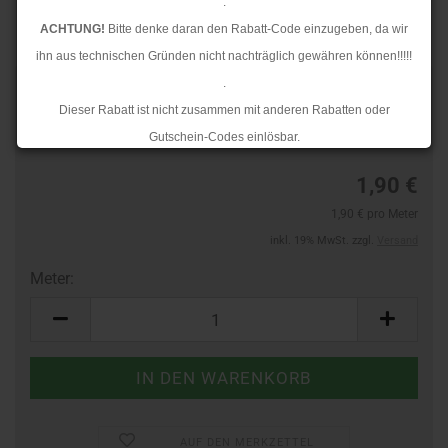
.
ACHTUNG!
Bitte denke daran den Rabatt-Code einzugeben, da wir
ihn aus technischen Gründen nicht nachträglich gewähren können!!!!!
.
TOP
Art.Nr.:
263810397
Dieser Rabatt ist nicht zusammen mit anderen Rabatten oder
Lieferzeit:
3-4 Tage
Gutschein-Codes einlösbar.
.
1,90 €
Ab dem 17.08.2026 versenden wir wieder wie gewohnt. Aufgrund des
1,90 € pro Meter
Rückstaus kann es jedoch zu längeren Lieferzeiten kommen.
inkl. 19% MwSt. zzgl.
Versand
Meter:
Meter
AUF DEN MERKZETTEL