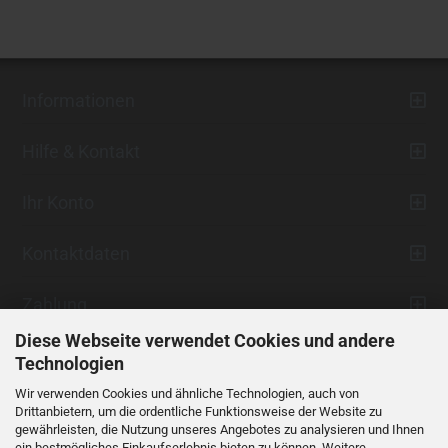
Informationen
Hilfe & Kontakt
Ihr Konto
Kontaktdaten
Zahlung
Diese Webseite verwendet Cookies und andere
Technologien
Wir verwenden Cookies und ähnliche Technologien, auch von
Drittanbietern, um die ordentliche Funktionsweise der Website zu
gewährleisten, die Nutzung unseres Angebotes zu analysieren und Ihnen
ein bestmögliches Einkaufserlebnis bieten zu können. Weitere