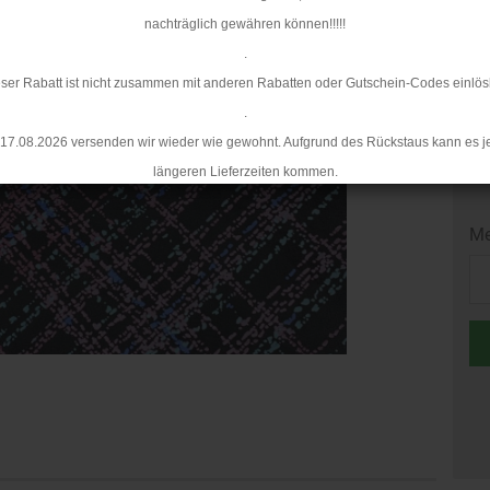
Mi
nachträglich gewähren können!!!!!
.
ser Rabatt ist nicht zusammen mit anderen Rabatten oder Gutschein-Codes einlös
.
17.08.2026 versenden wir wieder wie gewohnt. Aufgrund des Rückstaus kann es j
längeren Lieferzeiten kommen.
Me
Me