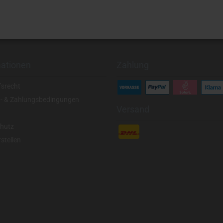
mationen
Zahlung
fsrecht
- & Zahlungsbedingungen
Versand
hutz
stellen