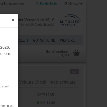
er Bonusprogramm
Kundenlogin
Merkzettel
Kostenloser Versand
ab 95,- €
innerhalb Deutschlands!
ÜCKE
% SALE %
GUTSCHEINE
WEITERE
.2026.
Ihr Warenkorb
uf alle
0,00 €
rstellen
TOP
rt vergessen?
nstleder - Velours Check - matt schwarz
d somit
t.Nr.:
322712851
eferzeit:
3-4 Tage
nden nicht