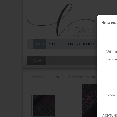
Hinweis
NEU
STOFFE
NÄHZUBEHÖR
BORTEN 
Wir 
Für di
Alle
»
»
Startseite
Neu
Kunstleder - Velours Check - matt
Diesen
ACHTUN