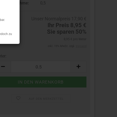
ndestabnahme:
0,5
Unser Normalpreis 17,90 €
bar.
Ihr Preis 8,95 €
Sie sparen 50%
edoch zu
8,95 € pro Meter
inkl. 19% MwSt. zzgl.
Versand
ter:
ter
AUF DEN MERKZETTEL