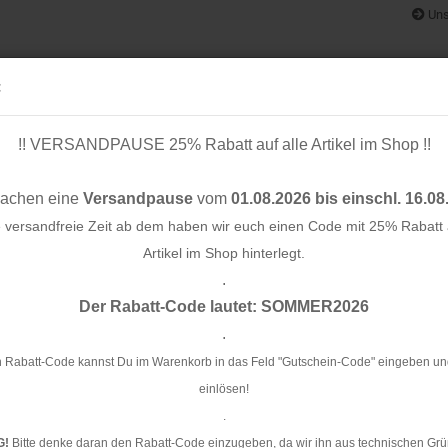
Uns
:
!! VERSANDPAUSE 25% Rabatt auf alle Artikel im Shop !!
& BÄNDER
SCHNITTMUSTER
STOFF-/ NÄHPAKETE
RESTST
machen eine
Versandpause
vom
01.08.2026 bis einschl. 16.08
e versandfreie Zeit ab dem haben wir euch einen Code mit 25% Rabatt a
Artikel im Shop hinterlegt.
.
Konto e
 schwarz
Der Rabatt-Code lautet: SOMMER2026
Passwo
.
Ku
 Rabatt-Code kannst Du im Warenkorb in das Feld "Gutschein-Code" eingeben un
einlösen!
Ar
.
Li
G!
Bitte denke daran den Rabatt-Code einzugeben, da wir ihn aus technischen Grü