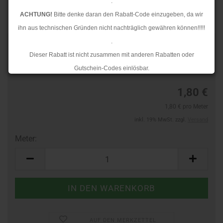
.
ACHTUNG!
Bitte denke daran den Rabatt-Code einzugeben, da wir
ihn aus technischen Gründen nicht nachträglich gewähren können!!!!!
.
Art.Nr.:
80433847
Dieser Rabatt ist nicht zusammen mit anderen Rabatten oder
Lieferzeit:
3-4 Tage
Gutschein-Codes einlösbar.
.
1,80 €
Ab dem 17.08.2026 versenden wir wieder wie gewohnt. Aufgrund des
1,80 € pro Meter
Rückstaus kann es jedoch zu längeren Lieferzeiten kommen.
inkl. 19% MwSt. zzgl.
Versand
Meter:
Meter
AUF DEN MERKZETTEL