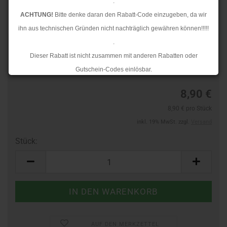
.
ACHTUNG!
Bitte denke daran den Rabatt-Code einzugeben, da wir
ihn aus technischen Gründen nicht nachträglich gewähren können!!!!!
.
Art.Nr.:
24213444
Dieser Rabatt ist nicht zusammen mit anderen Rabatten oder
Lieferzeit:
3-4 Tage
Gutschein-Codes einlösbar.
.
8,90 €
Ab dem 17.08.2026 versenden wir wieder wie gewohnt. Aufgrund des
8,90 € pro Stück
Rückstaus kann es jedoch zu längeren Lieferzeiten kommen.
inkl. 19% MwSt. zzgl.
Versand
Stück:
Stück
AUF DEN MERKZETTEL