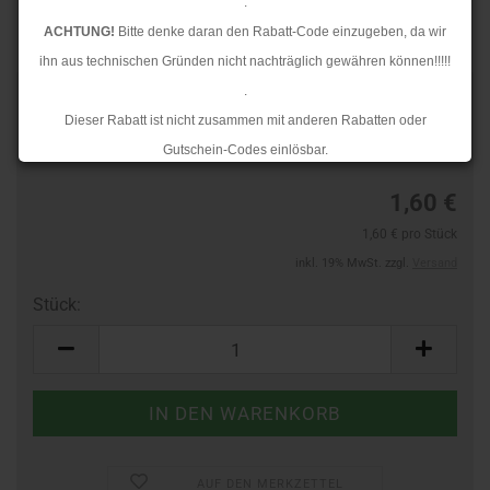
.
ACHTUNG!
Bitte denke daran den Rabatt-Code einzugeben, da wir
ihn aus technischen Gründen nicht nachträglich gewähren können!!!!!
.
TOP
Art.Nr.:
965810088
Dieser Rabatt ist nicht zusammen mit anderen Rabatten oder
Lieferzeit:
3-4 Tage
Gutschein-Codes einlösbar.
.
1,60 €
Ab dem 17.08.2026 versenden wir wieder wie gewohnt. Aufgrund des
1,60 € pro Stück
Rückstaus kann es jedoch zu längeren Lieferzeiten kommen.
inkl. 19% MwSt. zzgl.
Versand
Stück:
Stück
AUF DEN MERKZETTEL