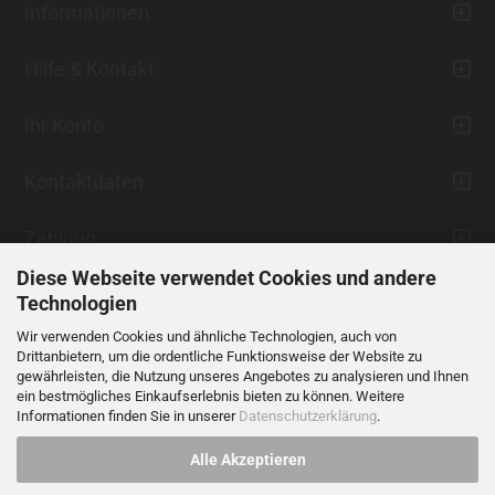
Informationen
Hilfe & Kontakt
Ihr Konto
Kontaktdaten
Zahlung
Diese Webseite verwendet Cookies und andere
Technologien
Wir verwenden Cookies und ähnliche Technologien, auch von
Drittanbietern, um die ordentliche Funktionsweise der Website zu
gewährleisten, die Nutzung unseres Angebotes zu analysieren und Ihnen
ein bestmögliches Einkaufserlebnis bieten zu können. Weitere
Vertrag widerrufen
Informationen finden Sie in unserer
Datenschutzerklärung
.
Alle Akzeptieren
Alle Preise verstehen sich inklusive der gesetzlichen Mehrwertsteuer,