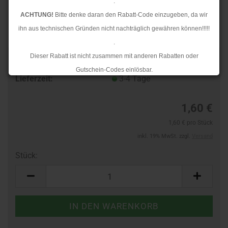
.
ACHTUNG!
Bitte denke daran den Rabatt-Code einzugeben, da wir
ihn aus technischen Gründen nicht nachträglich gewähren können!!!!!
.
Dieser Rabatt ist nicht zusammen mit anderen Rabatten oder
TOP
Art.Nr.:
965810080
Gutschein-Codes einlösbar.
Lieferzeit:
3-4 Tage
.
Ab dem 17.08.2026 versenden wir wieder wie gewohnt. Aufgrund des
1,60 €
Rückstaus kann es jedoch zu längeren Lieferzeiten kommen.
1,60 € pro Stück
inkl. 19% MwSt. zzgl.
Versand
Stück:
Stück