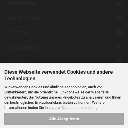
Informationen
Hilfe & Kontakt
Ihr Konto
Kontaktdaten
Zahlung
Diese Webseite verwendet Cookies und andere
Technologien
Wir verwenden Cookies und ähnliche Technologien, auch von
Drittanbietern, um die ordentliche Funktionsweise der Website zu
gewährleisten, die Nutzung unseres Angebotes zu analysieren und Ihnen
ein bestmögliches Einkaufserlebnis bieten zu können. Weitere
Vertrag widerrufen
Informationen finden Sie in unserer
Datenschutzerklärung
.
Alle Akzeptieren
Alle Preise verstehen sich inklusive der gesetzlichen Mehrwertsteuer,