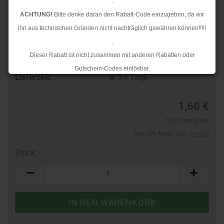
.
ACHTUNG!
Bitte denke daran den Rabatt-Code einzugeben, da wir
ihn aus technischen Gründen nicht nachträglich gewähren können!!!!!
.
Dieser Rabatt ist nicht zusammen mit anderen Rabatten oder
TOP
Art.Nr.:
965810083
Gutschein-Codes einlösbar.
Lieferzeit:
3-4 Tage
.
Ab dem 17.08.2026 versenden wir wieder wie gewohnt. Aufgrund des
1,60 €
Rückstaus kann es jedoch zu längeren Lieferzeiten kommen.
1,60 € pro Stück
inkl. 19% MwSt. zzgl.
Versand
Stück:
Stück