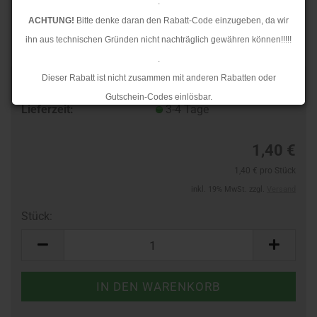
.
ACHTUNG!
Bitte denke daran den Rabatt-Code einzugeben, da wir
ihn aus technischen Gründen nicht nachträglich gewähren können!!!!!
.
Dieser Rabatt ist nicht zusammen mit anderen Rabatten oder
TOP
Art.Nr.:
965810063
Gutschein-Codes einlösbar.
Lieferzeit:
3-4 Tage
.
Ab dem 17.08.2026 versenden wir wieder wie gewohnt. Aufgrund des
1,40 €
Rückstaus kann es jedoch zu längeren Lieferzeiten kommen.
1,40 € pro Stück
inkl. 19% MwSt. zzgl.
Versand
Stück:
Stück