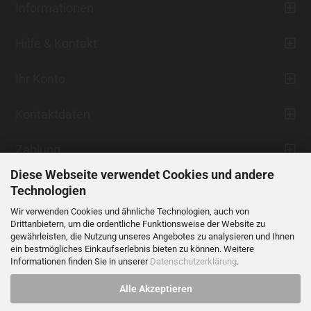
Informationen
Hilfe & Kontakt
Ihr Konto
Kontaktdaten
Zahlung
Diese Webseite verwendet Cookies und andere
Technologien
Wir verwenden Cookies und ähnliche Technologien, auch von
Drittanbietern, um die ordentliche Funktionsweise der Website zu
gewährleisten, die Nutzung unseres Angebotes zu analysieren und Ihnen
ein bestmögliches Einkaufserlebnis bieten zu können. Weitere
Vertrag widerrufen
Informationen finden Sie in unserer
Datenschutzerklärung
.
Alle Akzeptieren
Alle Preise verstehen sich inklusive der gesetzlichen Mehrwertsteuer,