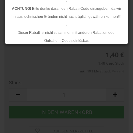
.
ACHTUNG!
Bitte denke daran den Rabatt-Code einzugeben, da wir
ihn aus technischen Gründen nicht nachträglich gewähren können!!!!!
.
TOP
Art.Nr.:
965810071
Dieser Rabatt ist nicht zusammen mit anderen Rabatten oder
Lieferzeit:
3-4 Tage
Gutschein-Codes einlösbar.
.
1,40 €
Ab dem 17.08.2026 versenden wir wieder wie gewohnt. Aufgrund des
1,40 € pro Stück
Rückstaus kann es jedoch zu längeren Lieferzeiten kommen.
inkl. 19% MwSt. zzgl.
Versand
Stück:
Stück
AUF DEN MERKZETTEL