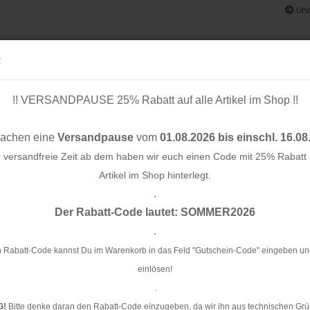
Uns
:
!! VERSANDPAUSE 25% Rabatt auf alle Artikel im Shop !!
& BÄNDER
SCHNITTMUSTER
STOFF-/ NÄHPAKETE
RESTST
machen eine
Versandpause
vom
01.08.2026 bis einschl. 16.08
e versandfreie Zeit ab dem haben wir euch einen Code mit 25% Rabatt a
Artikel im Shop hinterlegt.
.
Konto e
mm - mellow - meetMilk
Der Rabatt-Code lautet: SOMMER2026
Passwo
.
Kn
me
 Rabatt-Code kannst Du im Warenkorb in das Feld "Gutschein-Code" eingeben un
einlösen!
Ar
.
G!
Bitte denke daran den Rabatt-Code einzugeben, da wir ihn aus technischen Grü
Li