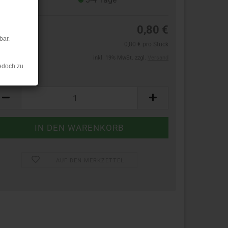
0,80 €
bar.
0,80 € pro Stück
inkl. 19% MwSt. zzgl.
Versand
edoch zu
ück:
ück
AUF DEN MERKZETTEL