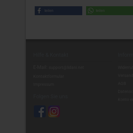
teilen
teilen
Hilfe & Kontakt
Infor
E-Mail:
support@lidani.net
Widerru
Versand
Kontaktformular
AGB
Impressum
Datensc
Folgen Sie uns
Konto er