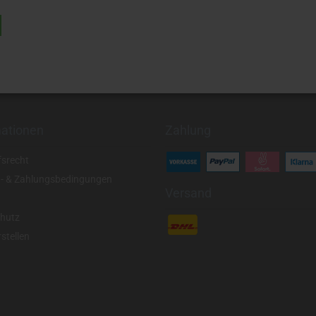
mationen
Zahlung
fsrecht
- & Zahlungsbedingungen
Versand
hutz
stellen