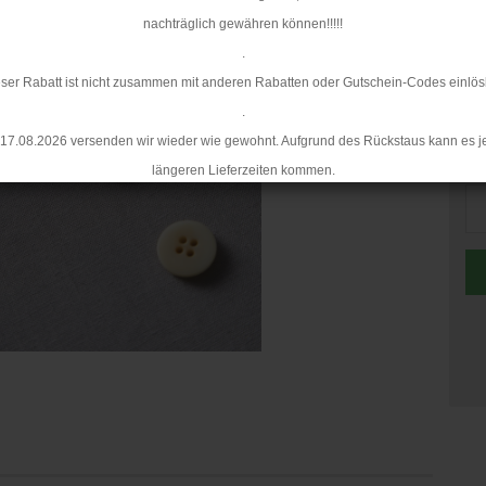
nachträglich gewähren können!!!!!
.
ser Rabatt ist nicht zusammen mit anderen Rabatten oder Gutschein-Codes einlös
.
17.08.2026 versenden wir wieder wie gewohnt. Aufgrund des Rückstaus kann es j
St
längeren Lieferzeiten kommen.
St