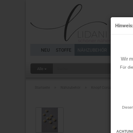
Hinweis
NEU
STOFFE
NÄHZUBEHÖR
BORTEN 
Wir 
Für di
Alle
»
»
Startseite
Nähzubehör
Knopf Corozo - Plain - 15
Diesen
ACHTUN