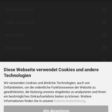
Informationen
Hilfe & Kontakt
Ihr Konto
Kontaktdaten
Zahlung
Diese Webseite verwendet Cookies und andere
Technologien
Wir verwenden Cookies und ähnliche Technologien, auch von
Drittanbietern, um die ordentliche Funktionsweise der Website zu
gewährleisten, die Nutzung unseres Angebotes zu analysieren und Ihnen
ein bestmögliches Einkaufserlebnis bieten zu können. Weitere
Vertrag widerrufen
Informationen finden Sie in unserer
Datenschutzerklärung
.
Alle Akzeptieren