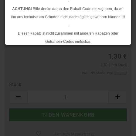
.
ACHTUNG!
Bitte denke daran den Rabatt-Code einzugeben, da wir
ihn aus technischen Gründen nicht nachträglich gewähren können!!!!!
.
TOP
Art.Nr.:
60588245
Dieser Rabatt ist nicht zusammen mit anderen Rabatten oder
Lieferzeit:
3-4 Tage
Gutschein-Codes einlösbar.
.
1,30 €
Ab dem 17.08.2026 versenden wir wieder wie gewohnt. Aufgrund des
1,30 € pro Stück
Rückstaus kann es jedoch zu längeren Lieferzeiten kommen.
inkl. 19% MwSt. zzgl.
Versand
Stück:
Stück
AUF DEN MERKZETTEL