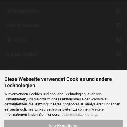
Informationen
Hilfe & Kontakt
Ihr Konto
Kontaktdaten
Zahlung
Diese Webseite verwendet Cookies und andere
Technologien
Wir verwenden Cookies und ähnliche Technologien, auch von
Drittanbietern, um die ordentliche Funktionsweise der Website zu
gewährleisten, die Nutzung unseres Angebotes zu analysieren und Ihnen
ein bestmögliches Einkaufserlebnis bieten zu können. Weitere
Vertrag widerrufen
Informationen finden Sie in unserer
Datenschutzerklärung
.
Alle Akzeptieren