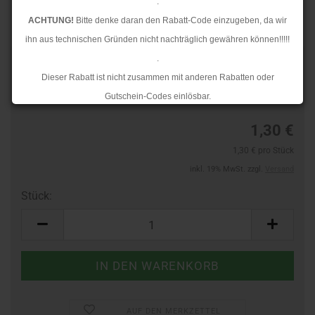
.
ACHTUNG!
Bitte denke daran den Rabatt-Code einzugeben, da wir
ihn aus technischen Gründen nicht nachträglich gewähren können!!!!!
.
TOP
Art.Nr.:
60588236
Dieser Rabatt ist nicht zusammen mit anderen Rabatten oder
Lieferzeit:
3-4 Tage
Gutschein-Codes einlösbar.
.
1,30 €
Ab dem 17.08.2026 versenden wir wieder wie gewohnt. Aufgrund des
1,30 € pro Stück
Rückstaus kann es jedoch zu längeren Lieferzeiten kommen.
inkl. 19% MwSt. zzgl.
Versand
Stück:
Stück
AUF DEN MERKZETTEL